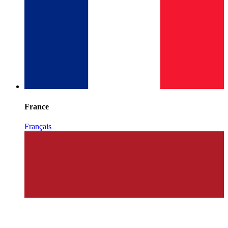
France
Français