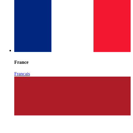
France
Français