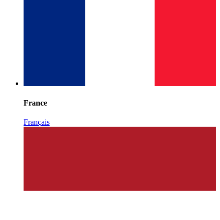
France
Français