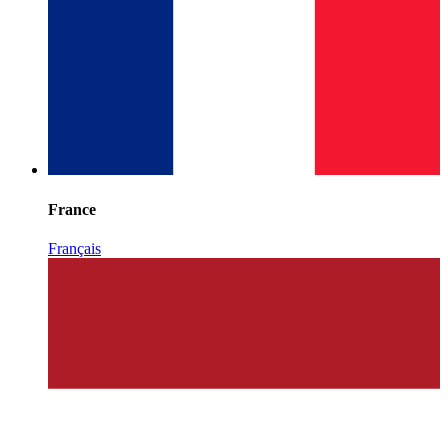
France
Français