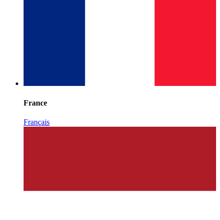
France
Français