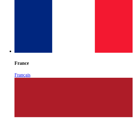
France
Français