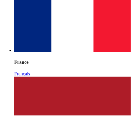
France
Français