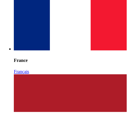
France
Français