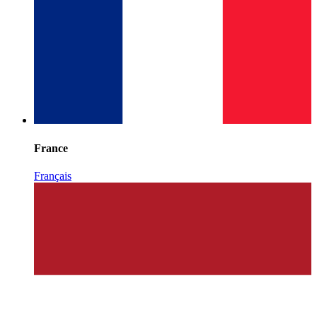
France
Français