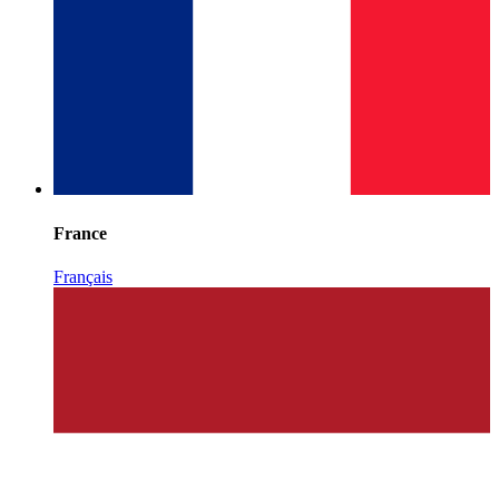
France
Français