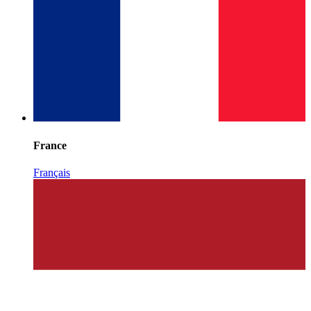
France
Français