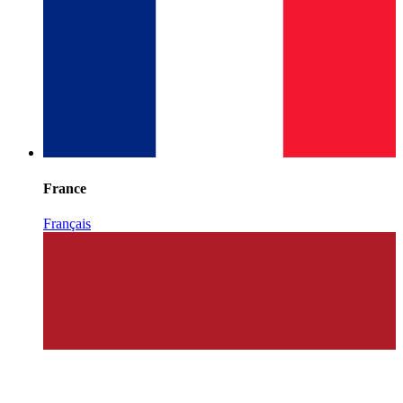
France
Français