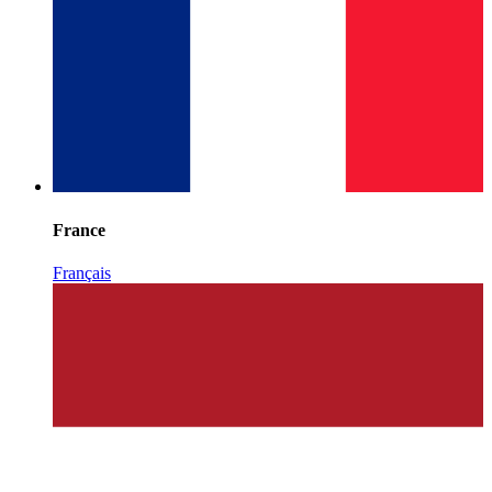
France
Français