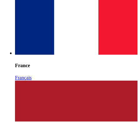
France
Français