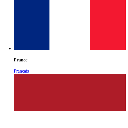
France
Français