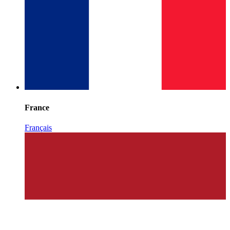
France
Français