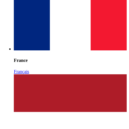
France
Français