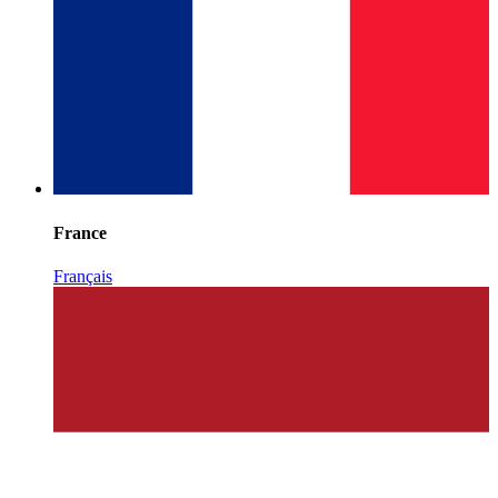
France
Français