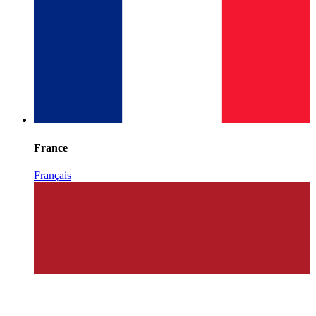
France
Français