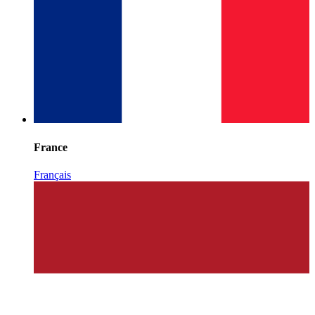
France
Français