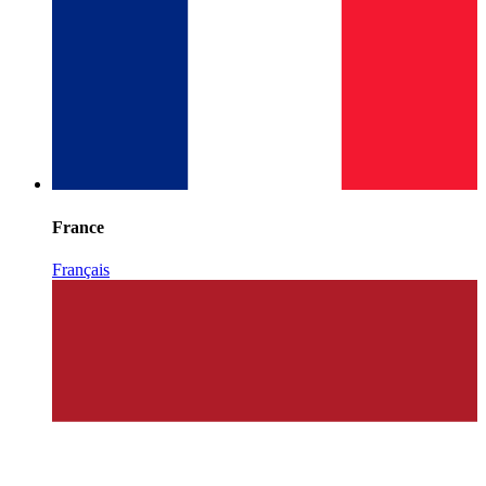
France
Français