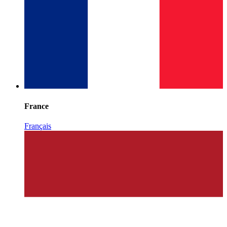
France
Français