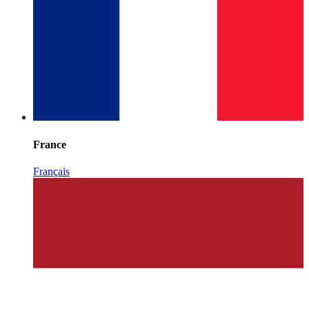
France
Français