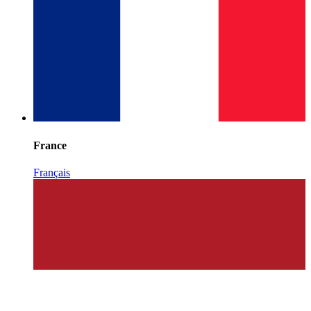
France
Français