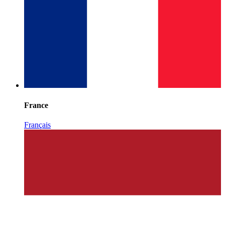
France
Français