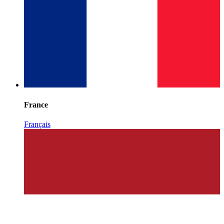
France
Français