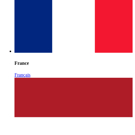
France
Français