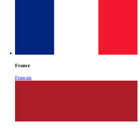
France
Français