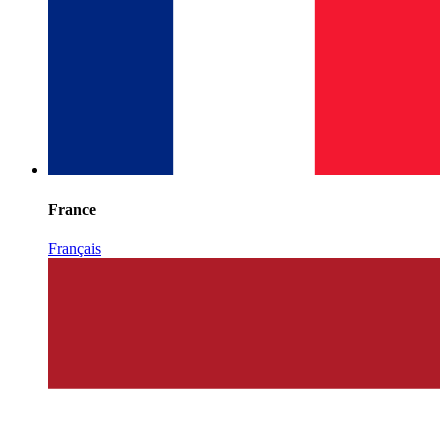
France
Français