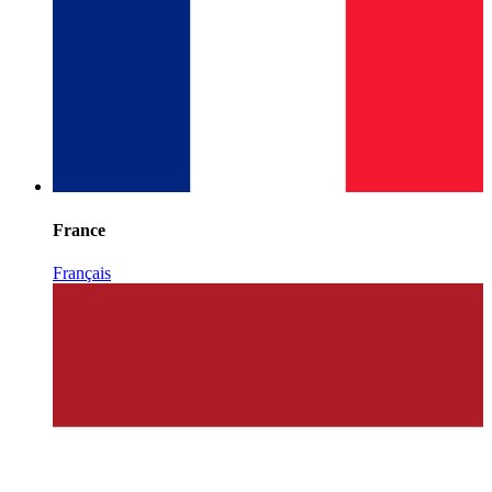
France
Français