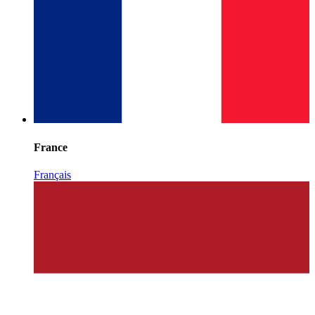
France
Français