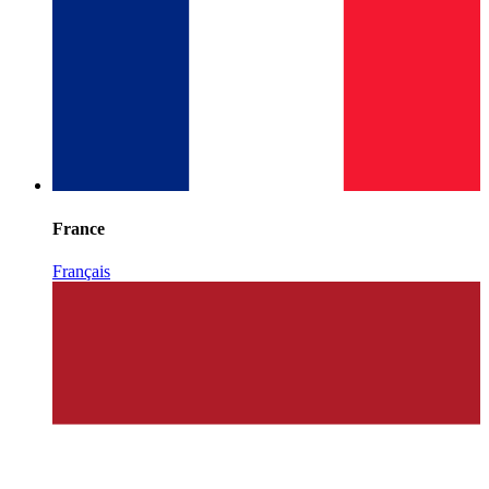
France
Français