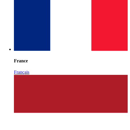
France
Français