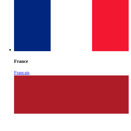
France
Français