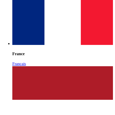
France
Français