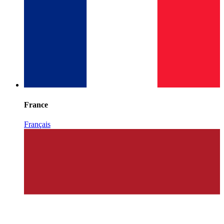
France
Français