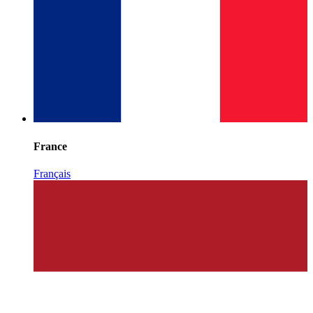
France
Français