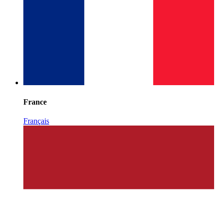
France
Français