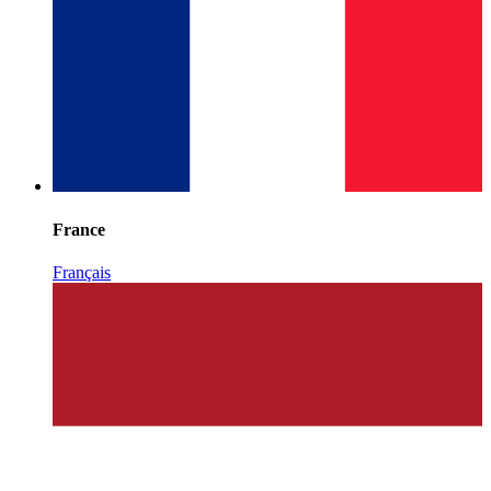
France
Français