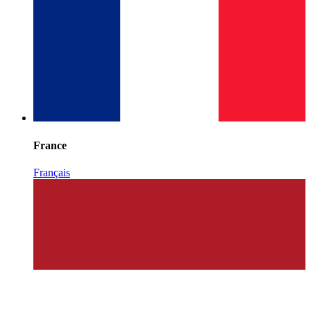
France
Français