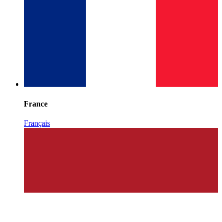
France
Français