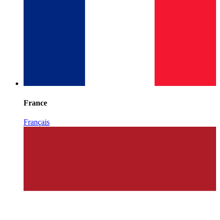
France
Français