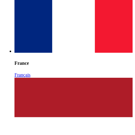
France
Français