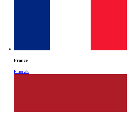
France
Français