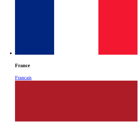
France
Français